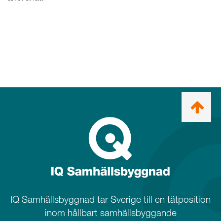
Ta
mig
till
topp
IQ Samhällsbyggnad tar Sverige till en tätposition
inom hållbart samhällsbyggande