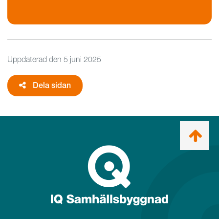
Uppdaterad den
5 juni 2025
Dela sidan
Ta
mig
till
topp