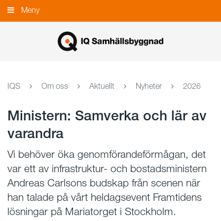
Gå
Meny
Stäng
till
innehållet
IQS
Om oss
Aktuellt
Nyheter
2026
Ministern: Samverka och lär av
varandra
Vi behöver öka genomförandeförmågan, det
var ett av infrastruktur- och bostadsministern
Andreas Carlsons budskap från scenen när
han talade på vårt heldagsevent Framtidens
lösningar på Mariatorget i Stockholm.