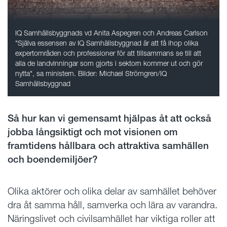
IQ Samhällsbyggnads vd Anita Aspegren och Andreas Carlson
"Själva essensen av IQ Samhällsbyggnad är att få ihop olika
expertområden och professioner för att tillsammans se till att
alla de landvinningar som gjorts i sektorn kommer ut och gör
nytta", sa ministern. Bilder: Michael Strömgren/IQ
Samhällsbyggnad
Så hur kan vi gemensamt hjälpas åt att också
jobba långsiktigt och mot visionen om
framtidens hållbara och attraktiva samhällen
och boendemiljöer?
Olika aktörer och olika delar av samhället behöver
dra åt samma håll, samverka och lära av varandra.
Näringslivet och civilsamhället har viktiga roller att