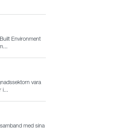
 Built Environment
m...
gnadssektorn vara
i...
i samband med sina