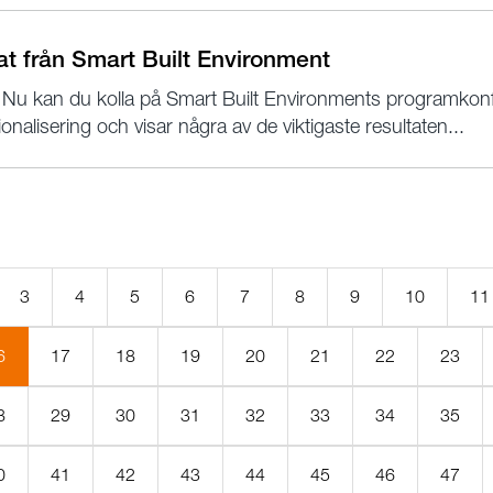
tat från Smart Built Environment
Nu kan du kolla på Smart Built Environments programkonf
ionalisering och visar några av de viktigaste resultaten...
3
4
5
6
7
8
9
10
11
(Aktuell
6
17
18
19
20
21
22
23
sida)
8
29
30
31
32
33
34
35
0
41
42
43
44
45
46
47