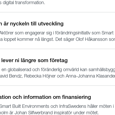
digital transformation.
är nyckeln till utveckling
ktörer som engagerar sig i förändringsinitiativ som Smart
nga loppet kommer nå längst. Det säger Olof Håkansson so
 lever ni längre som företag
 en globaliserad och föränderlig omvärld kan samhällsbyg
 David Bendz, Rebecka Höjner och Anna-Johanna Klasander 
ration och information om finansiering
Smart Built Environments och InfraSwedens håller möten 
kholm är Johan Silfwerbrand inspiratör under mötet.