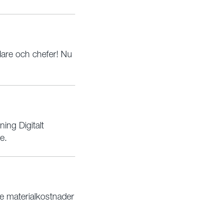
edare och chefer! Nu
ng Digitalt
e.
de materialkostnader