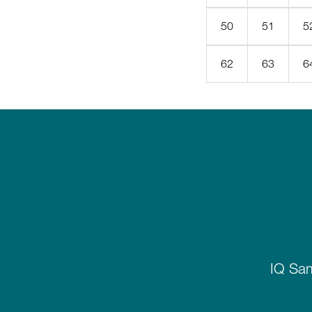
50
51
5
62
63
6
IQ Sam