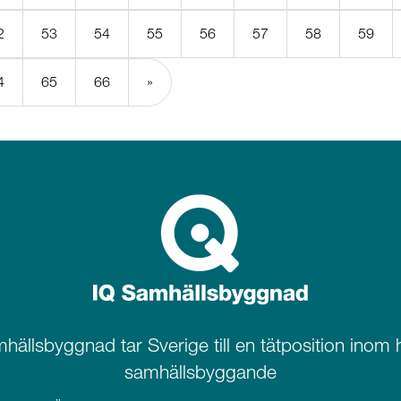
2
53
54
55
56
57
58
59
4
65
66
»
hällsbyggnad tar Sverige till en tätposition inom h
samhällsbyggande