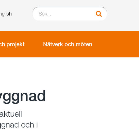
Sök...
nglish
Sök
h projekt
Nätverk och möten
byggnad
aktuell
gnad och i