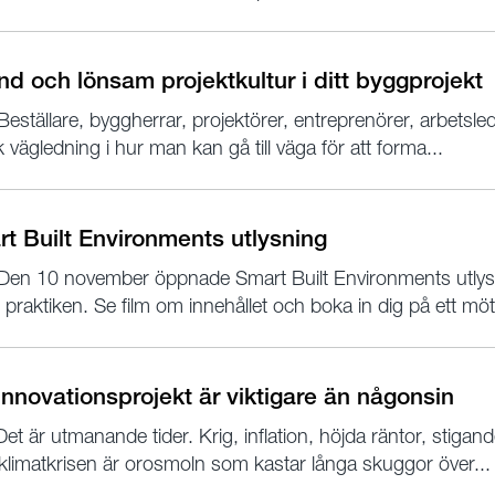
nd och lönsam projektkultur i ditt byggprojekt
eställare, byggherrar, projektörer, entreprenörer, arbetsl
k vägledning i hur man kan gå till väga för att forma...
t Built Environments utlysning
Den 10 november öppnade Smart Built Environments utlysni
praktiken. Se film om innehållet och boka in dig på ett möt
innovationsprojekt är viktigare än någonsin
et är utmanande tider. Krig, inflation, höjda räntor, stigan
limatkrisen är orosmoln som kastar långa skuggor över...