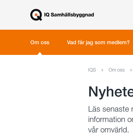
Gå
Stäng
till
innehållet
Om oss
Vad får jag som medlem?
IQS
Om oss
Nyhete
Läs senaste n
information 
vår omvärld.