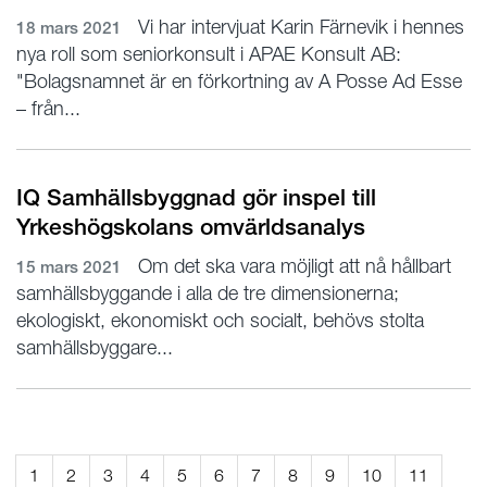
Vi har intervjuat Karin Färnevik i hennes
18 mars 2021
nya roll som seniorkonsult i APAE Konsult AB:
"Bolagsnamnet är en förkortning av A Posse Ad Esse
– från...
IQ Samhällsbyggnad gör inspel till
Yrkeshögskolans omvärldsanalys
Om det ska vara möjligt att nå hållbart
15 mars 2021
samhällsbyggande i alla de tre dimensionerna;
ekologiskt, ekonomiskt och socialt, behövs stolta
samhällsbyggare...
1
2
3
4
5
6
7
8
9
10
11