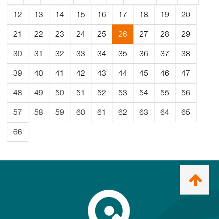
12
13
14
15
16
17
18
19
20
(Aktuell
21
22
23
24
25
26
27
28
29
sida)
30
31
32
33
34
35
36
37
38
39
40
41
42
43
44
45
46
47
48
49
50
51
52
53
54
55
56
57
58
59
60
61
62
63
64
65
66
Ta
mig
till
topp