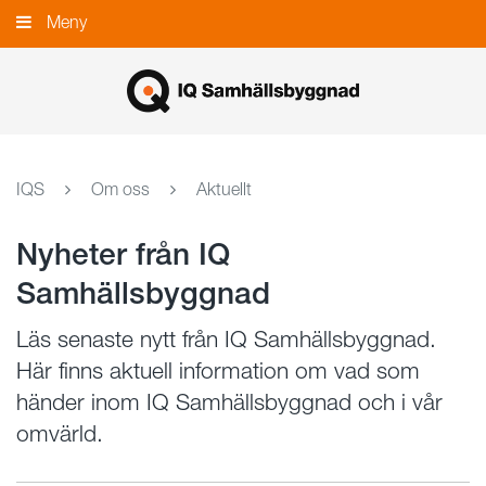
Gå
Meny
Stäng
till
innehållet
IQS
Om oss
Aktuellt
Nyheter från IQ
Samhällsbyggnad
Läs senaste nytt från IQ Samhällsbyggnad.
Här finns aktuell information om vad som
händer inom IQ Samhällsbyggnad och i vår
omvärld.