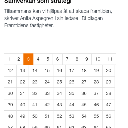
Samverkan som strategi
Tillsammans kan vi hjälpas åt att skapa framtiden,
skriver Anita Aspegren i sin ledare i Di bilagan
Framtidens fastigheter.
(Aktuell
1
2
3
4
5
6
7
8
9
10
11
sida)
12
13
14
15
16
17
18
19
20
21
22
23
24
25
26
27
28
29
30
31
32
33
34
35
36
37
38
39
40
41
42
43
44
45
46
47
48
49
50
51
52
53
54
55
56
57
58
59
60
61
62
63
64
65