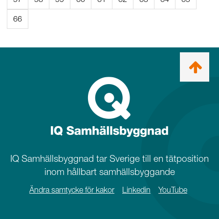
66
Ta
mig
till
topp
IQ Samhällsbyggnad tar Sverige till en tätposition
inom hållbart samhällsbyggande
Ändra samtycke för kakor
Linkedin
YouTube