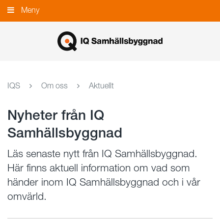
Gå
Meny
Stäng
till
innehållet
IQS
Om oss
Aktuellt
Nyheter från IQ
Samhällsbyggnad
Läs senaste nytt från IQ Samhällsbyggnad.
Här finns aktuell information om vad som
händer inom IQ Samhällsbyggnad och i vår
omvärld.