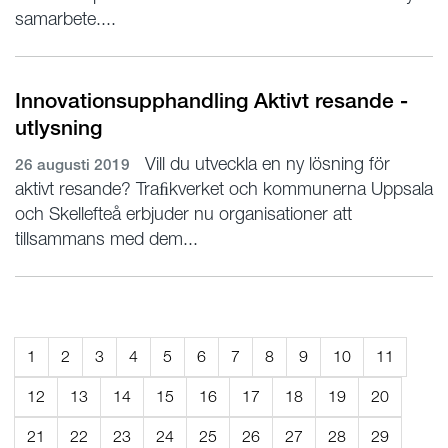
samarbete....
Innovationsupphandling Aktivt resande -
utlysning
Vill du utveckla en ny lösning för
26 augusti 2019
aktivt resande? Traﬁkverket och kommunerna Uppsala
och Skellefteå erbjuder nu organisationer att
tillsammans med dem...
1
2
3
4
5
6
7
8
9
10
11
12
13
14
15
16
17
18
19
20
21
22
23
24
25
26
27
28
29