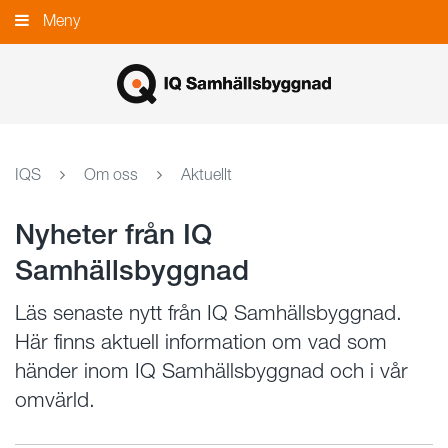
Gå
Meny
Stäng
till
innehållet
IQS
Om oss
Aktuellt
Nyheter från IQ
Samhällsbyggnad
Läs senaste nytt från IQ Samhällsbyggnad.
Här finns aktuell information om vad som
händer inom IQ Samhällsbyggnad och i vår
omvärld.