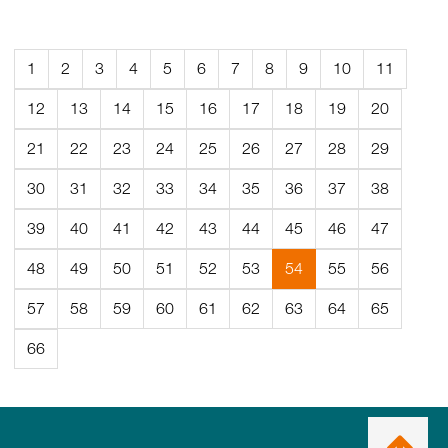
1
2
3
4
5
6
7
8
9
10
11
12
13
14
15
16
17
18
19
20
21
22
23
24
25
26
27
28
29
30
31
32
33
34
35
36
37
38
39
40
41
42
43
44
45
46
47
(Aktuell
48
49
50
51
52
53
54
55
56
sida)
57
58
59
60
61
62
63
64
65
66
Ta