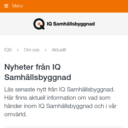
Gå
Meny
Stäng
till
innehållet
IQS
Om oss
Aktuellt
Nyheter från IQ
Samhällsbyggnad
Läs senaste nytt från IQ Samhällsbyggnad.
Här finns aktuell information om vad som
händer inom IQ Samhällsbyggnad och i vår
omvärld.