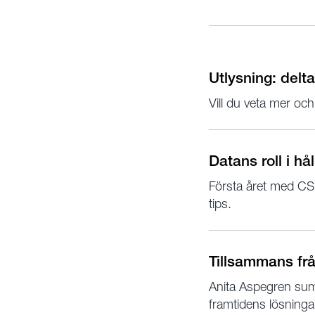
Utlysning: delt
Vill du veta mer oc
Datans roll i hå
Första året med CS
tips.
Tillsammans från
Anita Aspegren summ
framtidens lösninga