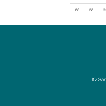
62
63
6
IQ Sam