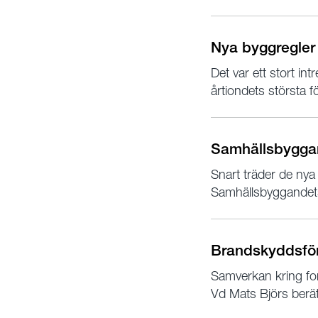
Nya byggregler
Det var ett stort i
årtiondets största 
Samhällsbyggan
Snart träder de nya
Samhällsbyggandets 
Brandskyddsfö
Samverkan kring for
Vd Mats Björs berätt