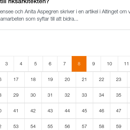
till riksarkitekten?
ee och Anita Aspegren skriver i en artikel i Altinget om vi
amarbeten som syftar till att bidra...
(Aktuell
3
4
5
6
7
8
9
10
11
sida)
6
17
18
19
20
21
22
23
8
29
30
31
32
33
34
35
0
41
42
43
44
45
46
47
2
53
54
55
56
57
58
59