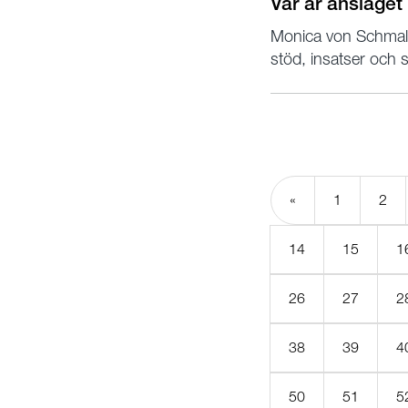
Var är anslaget 
Monica von Schmalens
stöd, insatser och s
«
1
2
14
15
1
26
27
2
38
39
4
50
51
5