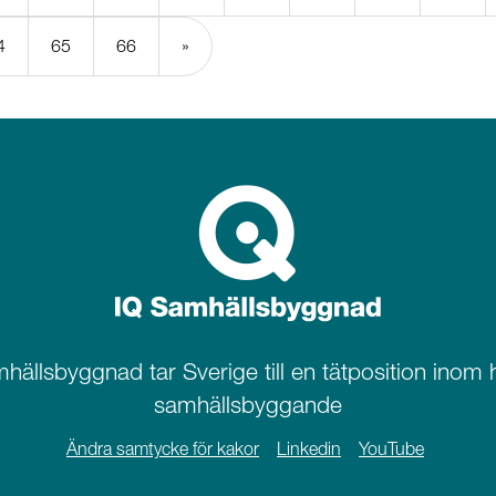
4
65
66
»
hällsbyggnad tar Sverige till en tätposition inom h
samhällsbyggande
Ändra samtycke för kakor
Linkedin
YouTube