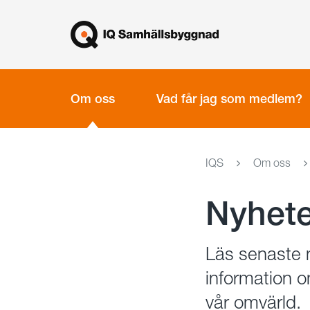
Gå
Stäng
till
innehållet
Om oss
Vad får jag som medlem?
IQS
Om oss
Nyhete
Läs senaste n
information 
vår omvärld.