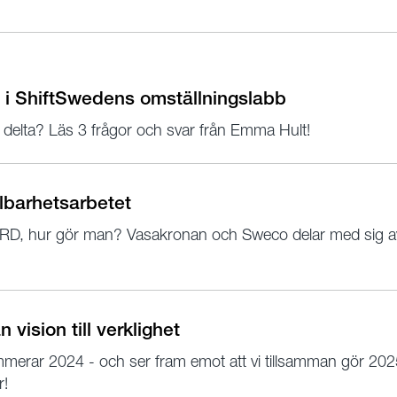
a i ShiftSwedens omställningslabb
h delta? Läs 3 frågor och svar från Emma Hult!
llbarhetsarbetet
RD, hur gör man? Vasakronan och Sweco delar med sig av
 vision till verklighet
erar 2024 - och ser fram emot att vi tillsamman gör 2025 ti
r!