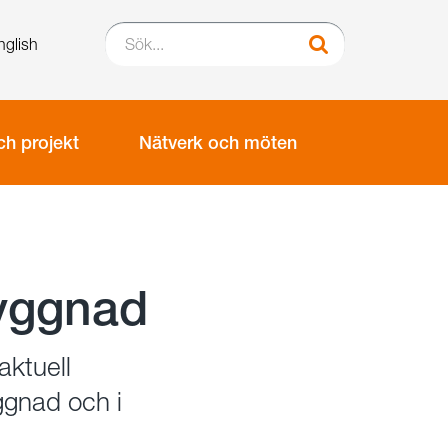
Sök...
nglish
Sök
h projekt
Nätverk och möten
byggnad
aktuell
gnad och i