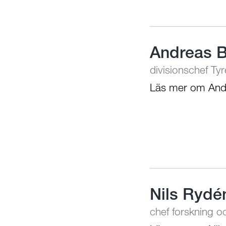
Andreas 
divisionschef Ty
Läs mer om And
Nils Rydé
chef forskning o