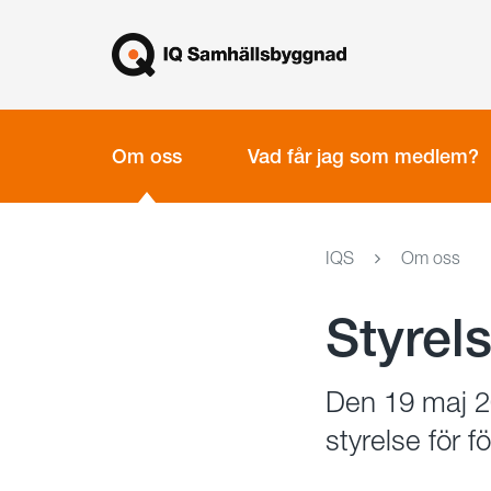
Gå
Stäng
till
innehållet
Om oss
Vad får jag som medlem?
IQS
Om oss
Styrel
Den 19 maj 
styrelse för f