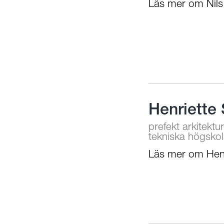
Läs mer om Nils
Henriette
prefekt arkitekt
tekniska högsko
Läs mer om Henr