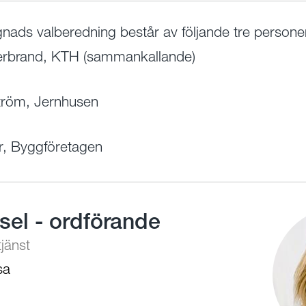
ads valberedning består av följande tre persone
erbrand, KTH (sammankallande)
tröm, Jernhusen
r, Byggföretagen
sel - ordförande
jänst
sa