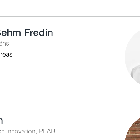
Behm Fredin
réns
reas
n
ch innovation, PEAB