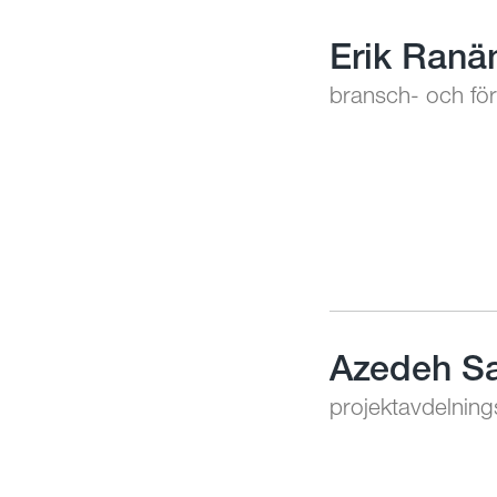
Erik Ranä
bransch- och fö
Azedeh S
projektavdelnin