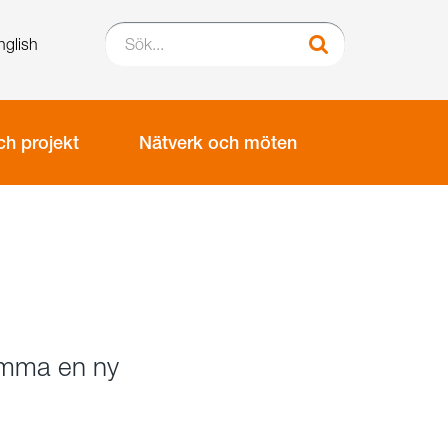
Sök...
nglish
Sök
h projekt
Nätverk och möten
ämma en ny