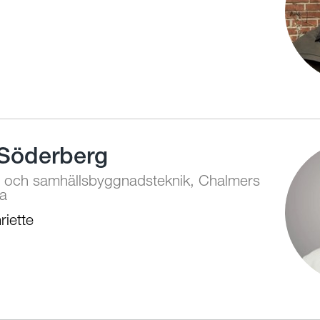
 Söderberg
ur och samhällsbyggnadsteknik, Chalmers
la
iette