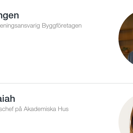
ngen
reningsansvarig Byggföretagen
aiah
gschef på Akademiska Hus