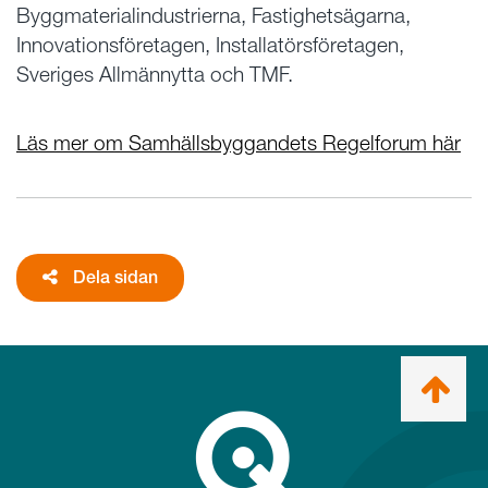
Byggmaterialindustrierna, Fastighetsägarna,
Innovationsföretagen, Installatörsföretagen,
Sveriges Allmännytta och TMF.
Läs mer om Samhällsbyggandets Regelforum här
Dela sidan
Ta
mig
till
topp