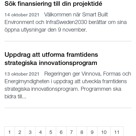
Sök finansiering till din projektidé
Välkommen när Smart Built
14 oktober 2021
Environment och InfraSweden2030 berättar om sina
öppna utlysningar den 9 november.
Uppdrag att utforma framtidens
strategiska innovationsprogram
Regeringen ger Vinnova, Formas och
13 oktober 2021
Energimyndigheten i uppdrag att utveckla framtidens
strategiska innovationsprogram. Programmen ska
bidra till...
1
2
3
4
5
6
7
8
9
10
11