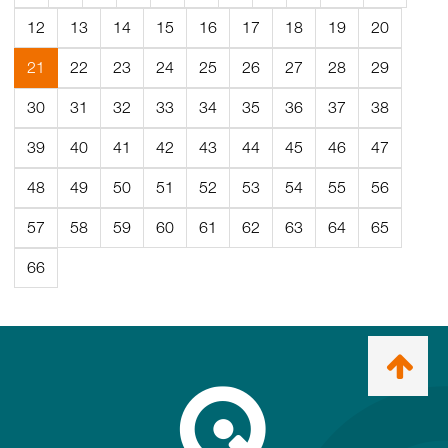
12
13
14
15
16
17
18
19
20
(Aktuell
21
22
23
24
25
26
27
28
29
sida)
30
31
32
33
34
35
36
37
38
39
40
41
42
43
44
45
46
47
48
49
50
51
52
53
54
55
56
57
58
59
60
61
62
63
64
65
66
Ta
mig
till
topp