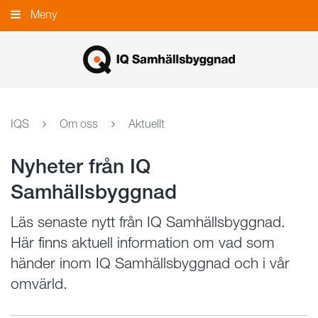
Gå
Meny
Stäng
till
innehållet
IQS
Om oss
Aktuellt
Nyheter från IQ
Samhällsbyggnad
Läs senaste nytt från IQ Samhällsbyggnad.
Här finns aktuell information om vad som
händer inom IQ Samhällsbyggnad och i vår
omvärld.